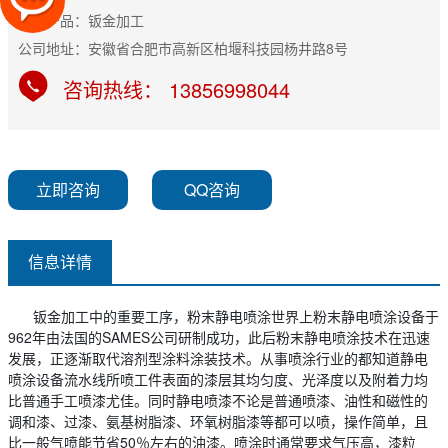
主营产品：钣金加工
公司地址：安徽省合肥市高新区柏堰科技园杨井路8号
咨询热线： 13856998044
立即咨询
QQ咨询
信息详情
钣金加工中的重要工序，粉末静电喷涂世界上粉末静电喷涂设备于
962年由法国的SAMES公司研制成功，此后粉末静电喷涂技术在迅速
发展，正逐渐取代溶剂型涂料涂装技术。从事喷涂行业的都知道静电
喷涂设备流水线所喷工件表面的漆层其均匀度、光泽度以及附着力均
比普通手工喷漆尤佳。同时静电喷漆不论是普通喷漆、油性和磁性的
调和漆、过漆、氨基树脂漆、环氧树脂漆等都可以喷，操作简单，且
比一般气喷能节省50％左右的油漆。喷涂时通常要求气压高，漆粒